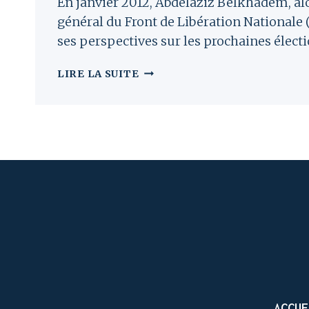
En janvier 2012, Abdelaziz Belkhadem, alo
général du Front de Libération Nationale 
ses perspectives sur les prochaines électi
BELKHADEM
LIRE LA SUITE
NE
CROIT
PAS
À
UNE
POUSSÉE
DES
PARTIS
SOUTENANT
L’ISLAM
POLITIQUE
LORS
DES
LÉGISLATIVES
ACCUE