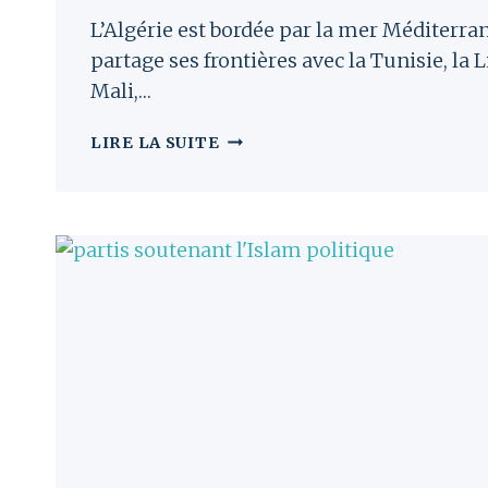
L’Algérie est bordée par la mer Méditerra
partage ses frontières avec la Tunisie, la Li
Mali,…
HIJRA
LIRE LA SUITE
EN
ALGÉRIE
:
SÉCURITÉ
ET
LIBERTÉ
DE
CULTE
ANALYSÉES