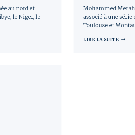
née au nord et
Mohammed Merah, u
bye, le Niger, le
associé à une série 
Toulouse et Montau
L’IMP
LIRE LA SUITE
DES
VOYAG
DE
MOHA
MERA
EN
ALGÉR
SUR
SON
PARCO