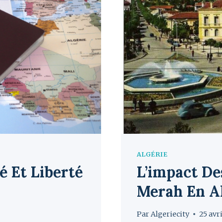
ALGÉRIE
é Et Liberté
L’impact D
Merah En Al
Par
Algeriecity
25 avr