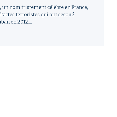
n nom tristement célèbre en France,
d’actes terroristes qui ont secoué
ban en 2012….
ACT
ES
MMED
H
IE
URS