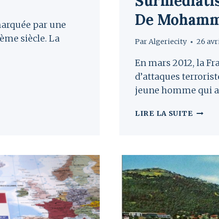
Surmédiatis
De Mohamm
 marquée par une
ème siècle. La
Par
Algeriecity
26 avr
En mars 2012, la Fr
d’attaques terrori
jeune homme qui 
L’ALG
LIRE LA SUITE
DÉPL
LA
SURMÉ
DE
L’EN
DE
MOHA
MERA