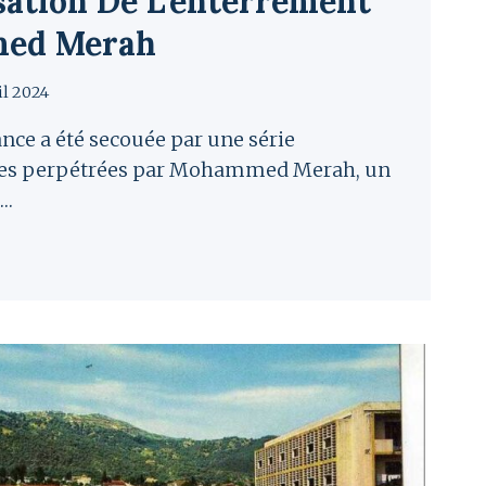
ation De L’enterrement
ed Merah
il 2024
ance a été secouée par une série
stes perpétrées par Mohammed Merah, un
a…
ÉRIE
ORE
DIATISATION
TERREMENT
MMED
H