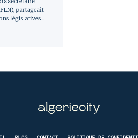
rs secrétaire
(FLN), partageait
ons législatives…
IL
BLOG
CONTACT
POLITIQUE DE CONFIDENT