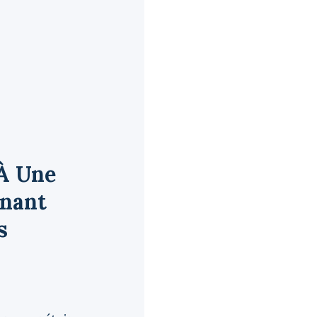
À Une
enant
s